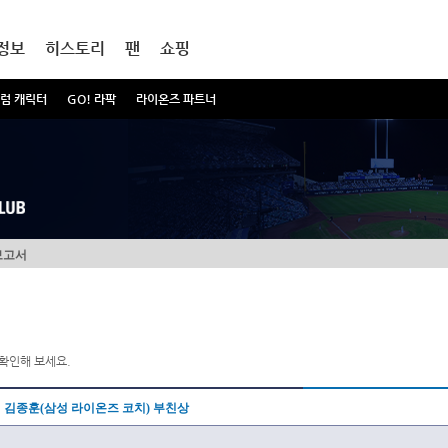
정보
히스토리
팬
쇼핑
럼 캐릭터
GO! 라팍
라이온즈 파트너
보고서
확인해 보세요.
김종훈(삼성 라이온즈 코치) 부친상