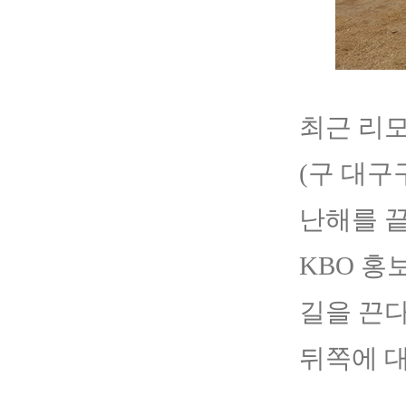
최근 리
(구 대구
난해를 끝
KBO 홍
길을 끈다
뒤쪽에 대