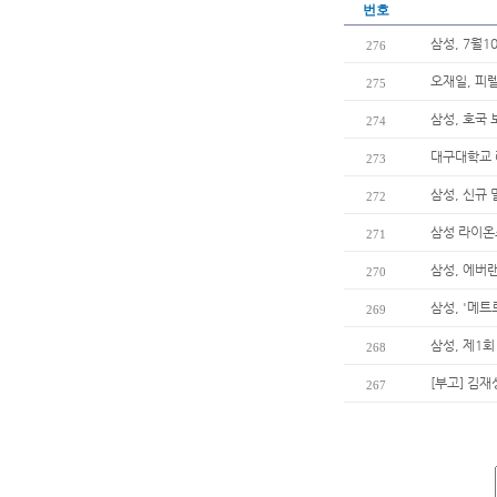
번호
삼성, 7월
276
오재일, 피
275
삼성, 호국 
274
대구대학교 
273
삼성, 신규
272
삼성 라이온즈
271
삼성, 에버
270
삼성, '메트
269
삼성, 제1
268
[부고] 김
267