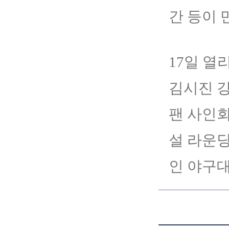
간 등이 
17일 
김시진 
팬 사인회
설 라운딩
인 야구