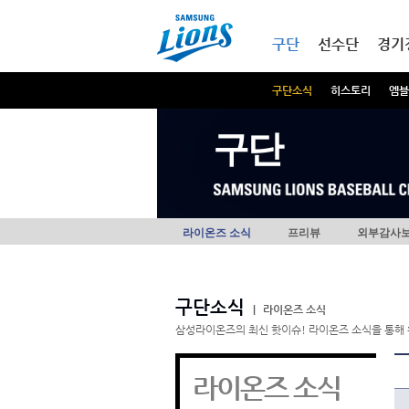
본문내용 바로가기
메인메뉴 바로가기
구단
선수단
경기
구단소식
히스토리
엠블
구단
라이온즈 소식
프리뷰
외부감사
구단소식
|
라이온즈 소식
삼성라이온즈의 최신 핫이슈! 라이온즈 소식을 통해 
라이온즈 소식