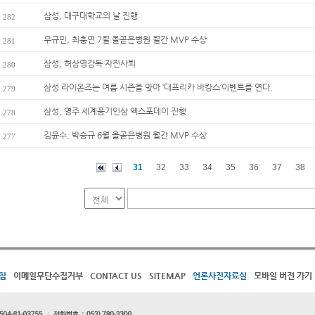
삼성, 대구대학교의 날 진행
282
우규민, 최충연 7월 올곧은병원 월간 MVP 수상
281
삼성, 허삼영감독 자진사퇴
280
삼성 라이온즈는 여름 시즌을 맞아 ‘대프리카 바캉스’이벤트를 연다.
279
삼성, 영주 세계풍기인삼 엑스포데이 진행
278
김윤수, 박승규 6월 올곧은병원 월간 MVP 수상
277
31
32
33
34
35
36
37
38
침
이메일무단수집거부
CONTACT US
SITEMAP
언론사진자료실
모바일 버전 가기