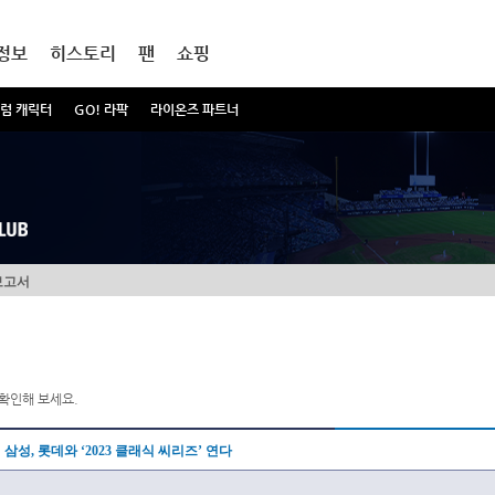
정보
히스토리
팬
쇼핑
럼 캐릭터
GO! 라팍
라이온즈 파트너
보고서
확인해 보세요.
삼성, 롯데와 ‘2023 클래식 씨리즈’ 연다