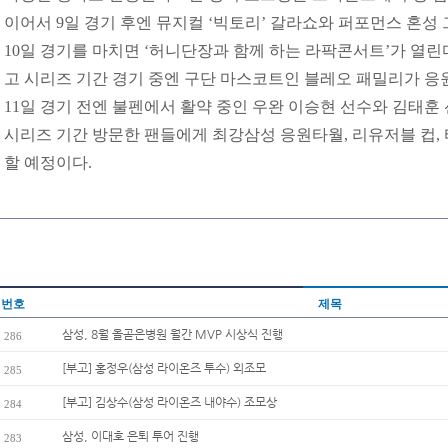
이어서 9일 경기 후엔 뮤지컬 ‘빅토리’ 갈라쇼와 퍼포먼스 혼성 
10일 경기를 마치면 ‘허니단장과 함께 하는 라팍콘서트’가 열린
고 시리즈 기간 경기 중엔 구단 마스코트인 블레오 패밀리가 응
11일 경기 전엔 불펜에서 활약 중인 우완 이승현 선수와 김태훈
시리즈 기간 방문한 팬들에게 최강삼성 응원타월, 리유저블 컵, 
할 예정이다.
번호
제목
삼성, 8월 올곧은병원 월간 MVP 시상식 진행
286
[부고] 홍정우(삼성 라이온즈 투수) 외조모
285
[부고] 김상수(삼성 라이온즈 내야수) 조모상
284
삼성, 이대호 은퇴 투어 진행
283