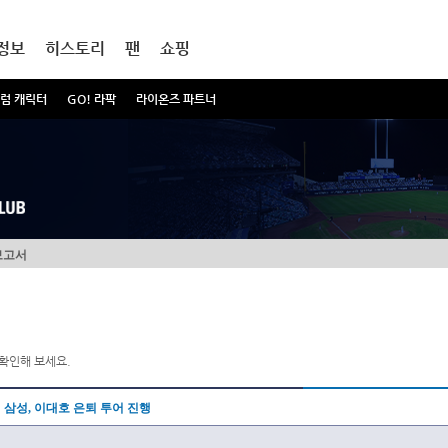
정보
히스토리
팬
쇼핑
럼 캐릭터
GO! 라팍
라이온즈 파트너
보고서
확인해 보세요.
삼성, 이대호 은퇴 투어 진행