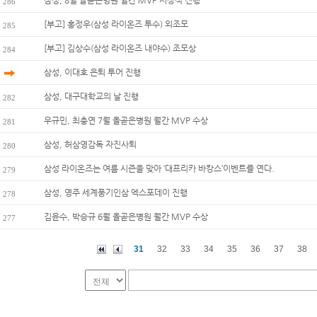
삼성, 8월 올곧은병원 월간 MVP 시상식 진행
286
[부고] 홍정우(삼성 라이온즈 투수) 외조모
285
[부고] 김상수(삼성 라이온즈 내야수) 조모상
284
삼성, 이대호 은퇴 투어 진행
삼성, 대구대학교의 날 진행
282
우규민, 최충연 7월 올곧은병원 월간 MVP 수상
281
삼성, 허삼영감독 자진사퇴
280
삼성 라이온즈는 여름 시즌을 맞아 ‘대프리카 바캉스’이벤트를 연다.
279
삼성, 영주 세계풍기인삼 엑스포데이 진행
278
김윤수, 박승규 6월 올곧은병원 월간 MVP 수상
277
31
32
33
34
35
36
37
38