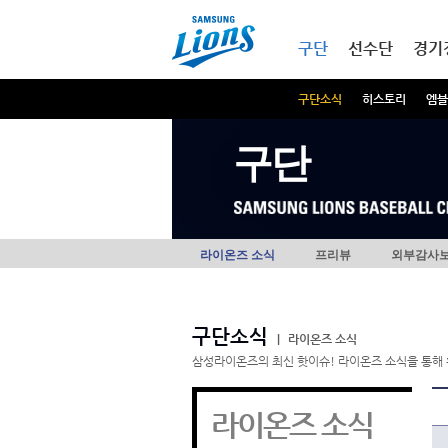
본문내용 바로가기
메인메뉴 바로가기
구단
선수단
경기
구단소식
히스토리
엠블
구단
라이온즈 소식
프리뷰
외부감사
구단소식
|
라이온즈 소식
삼성라이온즈의 최신 핫이슈! 라이온즈 소식을 통해 
라이온즈 소식