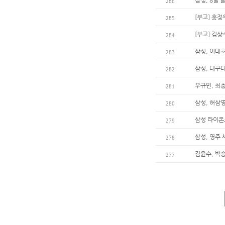
삼성, 8월 
286
[부고] 홍정
285
[부고] 김
284
삼성, 이대호
283
삼성, 대구
282
우규민, 최
281
삼성, 허삼
280
삼성 라이온
279
삼성, 영주
278
김윤수, 박
277