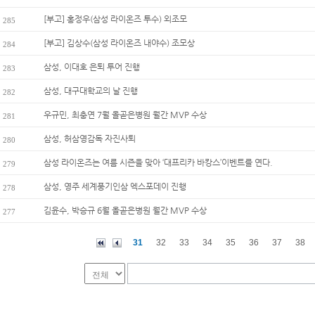
[부고] 홍정우(삼성 라이온즈 투수) 외조모
285
[부고] 김상수(삼성 라이온즈 내야수) 조모상
284
삼성, 이대호 은퇴 투어 진행
283
삼성, 대구대학교의 날 진행
282
우규민, 최충연 7월 올곧은병원 월간 MVP 수상
281
삼성, 허삼영감독 자진사퇴
280
삼성 라이온즈는 여름 시즌을 맞아 ‘대프리카 바캉스’이벤트를 연다.
279
삼성, 영주 세계풍기인삼 엑스포데이 진행
278
김윤수, 박승규 6월 올곧은병원 월간 MVP 수상
277
31
32
33
34
35
36
37
38