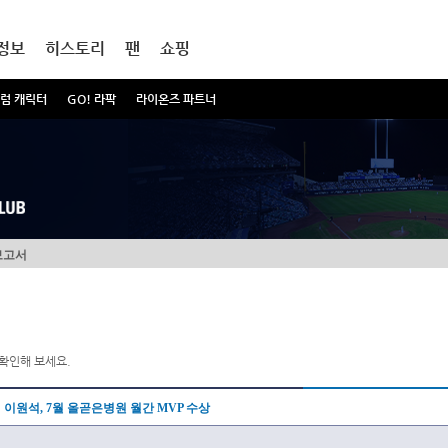
정보
히스토리
팬
쇼핑
럼 캐릭터
GO! 라팍
라이온즈 파트너
보고서
확인해 보세요.
이원석, 7월 올곧은병원 월간 MVP 수상