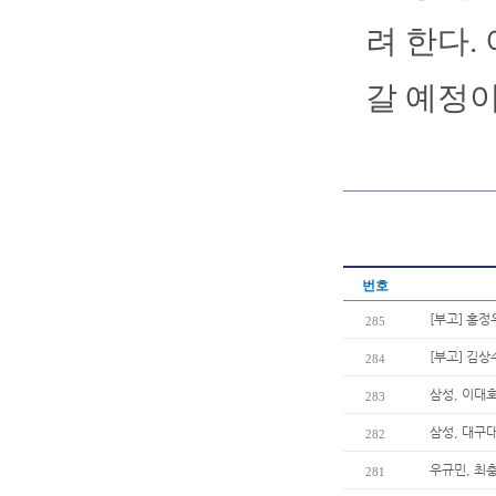
려 한다.
갈 예정이
번호
[부고] 홍정
285
[부고] 김
284
삼성, 이대호
283
삼성, 대구
282
우규민, 최
281