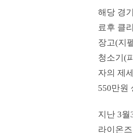
해당 경기
료후 클
장고(지펠)
청소기(파
자의 제
550만원
지난 3월
라이온즈 