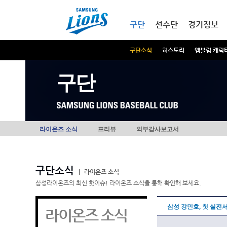
본문내용 바로가기
메인메뉴 바로가기
구단
선수단
경기정보
구단소식
히스토리
엠블럼 캐릭
구단
라이온즈 소식
프리뷰
외부감사보고서
구단소식
|
라이온즈 소식
삼성라이온즈의 최신 핫이슈! 라이온즈 소식을 통해 확인해 보세요.
삼성 강민호, 첫 실전
라이온즈 소식