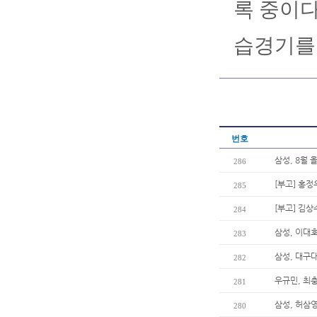
록 중이다
습경기를
번호
삼성, 8월 
286
[부고] 홍정
285
[부고] 김
284
삼성, 이대호
283
삼성, 대구
282
우규민, 최
281
삼성, 허삼
280