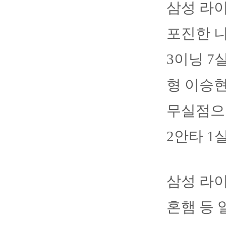
삼성 라
포진한 
3이닝 7
형 이승현
무실점으
2안타 1
삼성 라이
혼햄 등 