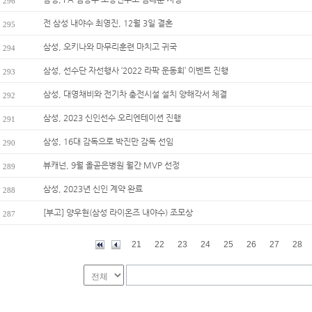
296
전 삼성 내야수 최영진, 12월 3일 결혼
295
삼성, 오키나와 마무리훈련 마치고 귀국
294
삼성, 선수단 자선행사 ‘2022 라팍 운동회’ 이벤트 진행
293
삼성, 대영채비와 전기차 충전시설 설치 양해각서 체결
292
삼성, 2023 신인선수 오리엔테이션 진행
291
삼성, 16대 감독으로 박진만 감독 선임
290
뷰캐넌, 9월 올곧은병원 월간 MVP 선정
289
삼성, 2023년 신인 계약 완료
288
[부고] 양우현(삼성 라이온즈 내야수) 조모상
287
21
22
23
24
25
26
27
28