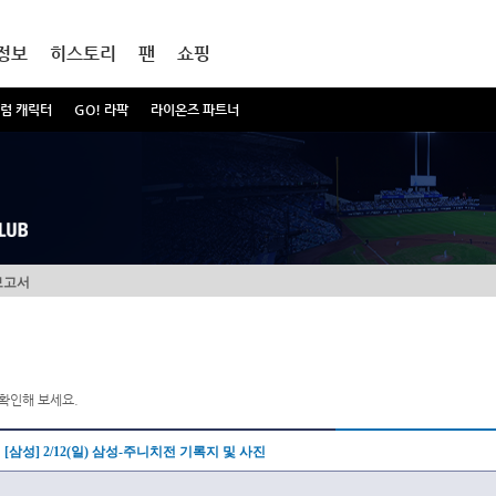
정보
히스토리
팬
쇼핑
럼 캐릭터
GO! 라팍
라이온즈 파트너
보고서
확인해 보세요.
[삼성] 2/12(일) 삼성-주니치전 기록지 및 사진