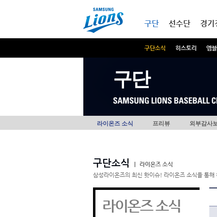
본문내용 바로가기
메인메뉴 바로가기
구단
선수단
경기
구단소식
히스토리
엠블
구단
라이온즈 소식
프리뷰
외부감사
구단소식
|
라이온즈 소식
삼성라이온즈의 최신 핫이슈! 라이온즈 소식을 통해 
라이온즈 소식