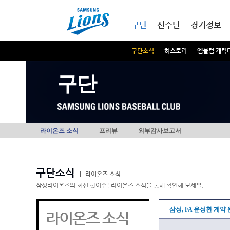
본문내용 바로가기
메인메뉴 바로가기
구단
선수단
경기정보
구단소식
히스토리
엠블럼 캐릭
구단
라이온즈 소식
프리뷰
외부감사보고서
구단소식
|
라이온즈 소식
삼성라이온즈의 최신 핫이슈! 라이온즈 소식을 통해 확인해 보세요.
삼성, FA 윤성환 계약
라이온즈 소식