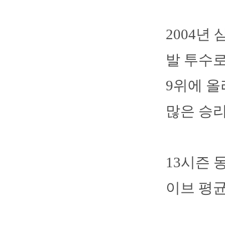
2004년
발 투수로
9위에 올
많은 승리
13시즌 동
이브 평균