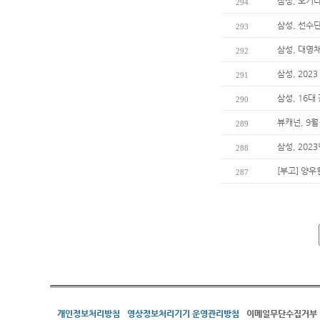
삼성, 오키
294
삼성, 선수단
293
삼성, 대영
292
삼성, 20
291
삼성, 16대
290
뷰캐넌, 9월
289
삼성, 202
288
[부고] 양
287
개인정보처리방침
영상정보처리기기 운영관리방침
이메일무단수집거부