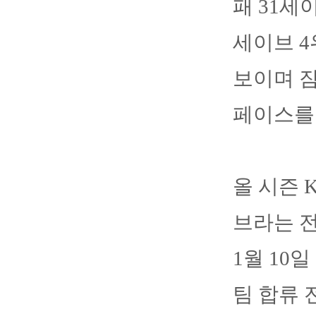
패 31세
세이브 4
보이며 잠
페이스를
올 시즌 
브라는 
1월 10
팀 합류 