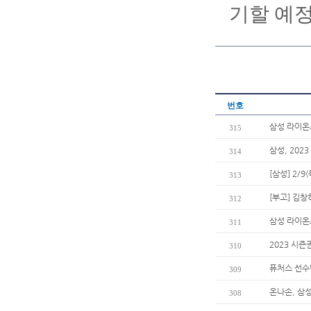
기할 예정
번호
삼성 라이온즈
315
삼성, 202
314
[삼성] 2/
313
[부고] 김
312
삼성 라이온
311
2023 시즌
310
퓨처스 선수
309
온나손, 삼
308