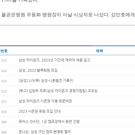
올곧은병원 우동화 병원장이 이날 시상자로 나섰다. 강민호에게
번호
제목
삼성 라이온즈, 2023년 기간제 계약직 채용 공고
315
삼성, 2023 블루회원 모집
314
[삼성] 2/9(목) 삼성-니혼햄전 기록지
313
[부고] 김창하 프로(삼성 라이온즈 경영지원팀) 조모상
312
삼성 라이온즈 시즌권 이용 표준약관
311
2023 시즌권 회원 모집 안내
310
퓨처스 선수단, 1군 캠프장에서 훈련 진행
309
온나손, 삼성 구단 캠프 환영회 열어
308