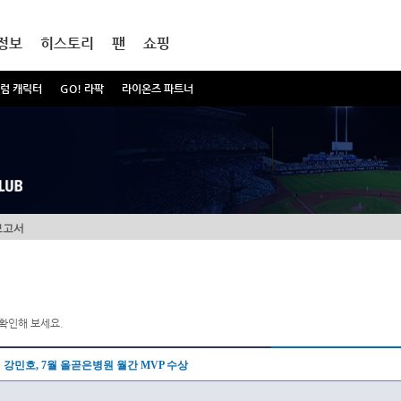
정보
히스토리
팬
쇼핑
럼 캐릭터
GO! 라팍
라이온즈 파트너
보고서
확인해 보세요.
강민호, 7월 올곧은병원 월간 MVP 수상