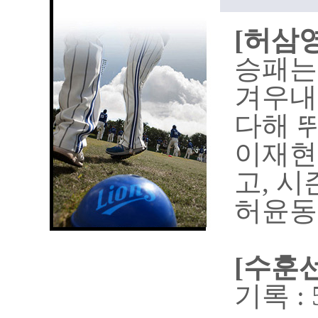
[허삼영
승패는
겨우내
다해 
이재현
고, 
허윤동
[수훈선
기록 :