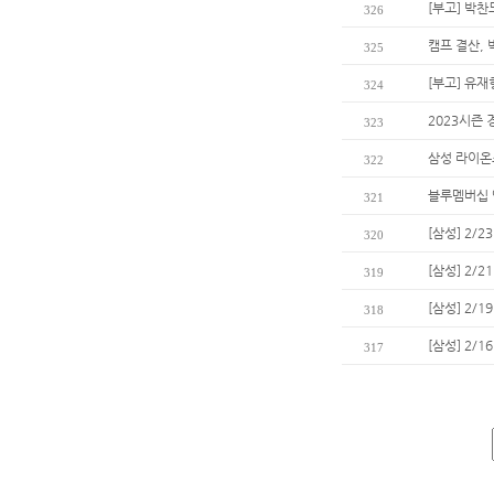
[부고] 박
326
캠프 결산, 
325
[부고] 유
324
2023시즌
323
삼성 라이온즈
322
블루멤버십 
321
[삼성] 2/
320
[삼성] 2/
319
[삼성] 2/
318
[삼성] 2/
317