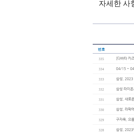
자세한 사
번호
[다바타 카
335
04/15 ~
334
삼성, 202
333
삼성 라이온
332
삼성, 새로운
331
삼성, 라팍
330
구자욱, 으
329
삼성, 202
328