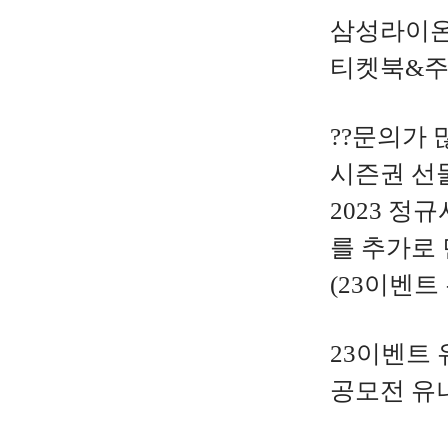
삼성라이온즈
티켓북&주
??문의가
시즌권 선
2023 
를 추가로
(23이벤
23이벤트
공모전 유