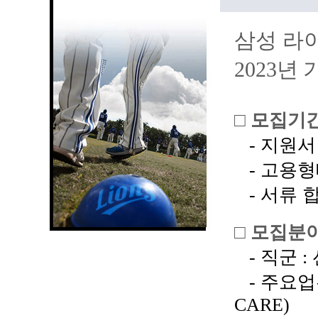
삼성 라
2023년
□
모집기
-
지원서
-
고용형
-
서류
□
모집분
-
직군
:
- 주요업
CARE)