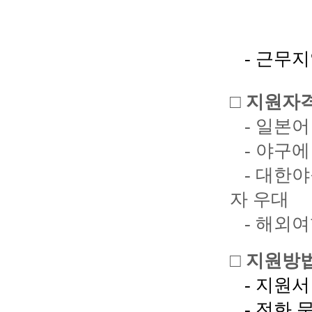
- 근무
□
지원자
-
일본어
-
야구에
-
대한야
자
우대
-
해외여
□
지원방
-
지원서
-
전화