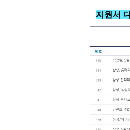
지원서 
번호
백정현, 5월
345
삼성, 롯데와
344
삼성 ‘밀리터
343
삼성, 농심
342
삼성, 팬타
341
강민호, 4
340
삼성,“에버
339
삼성, 5월 
338