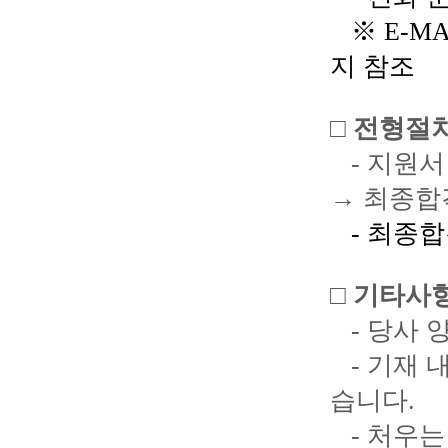
※ E-MA
지
참조
□
전형절
-
지원서
→
최종합
-
최종합
□
기타사
-
당사
-
기재
습니다
.
-
처우는