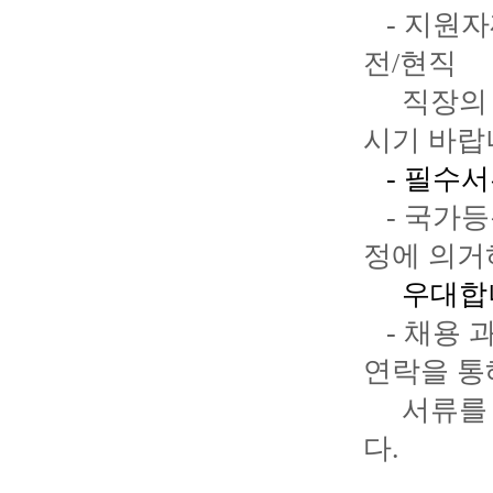
-
지원자
전
/
현직
직장의
시기
바랍
-
필수서
-
국가등
정에
의거
우대합
-
채용
연락을
통
서류를
다
.