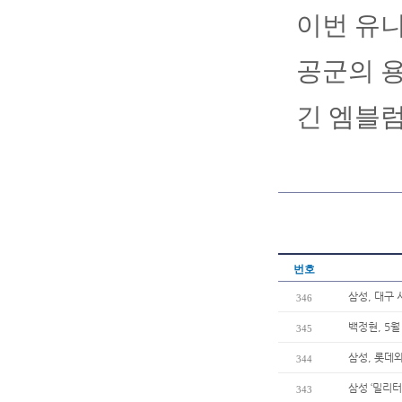
이번 유니
공군의 용
긴 엠블럼
번호
삼성, 대구 
346
백정현, 5월
345
삼성, 롯데와
344
삼성 ‘밀리터
343