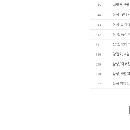
백정현, 5월
345
삼성, 롯데와
344
삼성 ‘밀리터
343
삼성, 농심
342
삼성, 팬타
341
강민호, 4
340
삼성,“에버
339
삼성, 5월 
338
삼성 이원석 
337