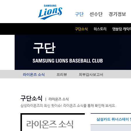
본문내용 바로가기
메인메뉴 바로가기
구단
선수단
경기정보
구단소식
히스토리
엠블럼 캐릭
구단
라이온즈 소식
프리뷰
외부감사보고서
구단소식
|
라이온즈 소식
삼성라이온즈의 최신 핫이슈! 라이온즈 소식을 통해 확인해 보세요.
삼성카드 위너스데이 및
라이온즈 소식