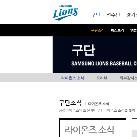
본문내용 바로가기
메인메뉴 바로가기
구단
선수단
경기
구단소식
히스토리
엠블
구단
라이온즈 소식
프리뷰
외부감사
구단소식
|
라이온즈 소식
삼성라이온즈의 최신 핫이슈! 라이온즈 소식을 통해 
라이온즈 소식