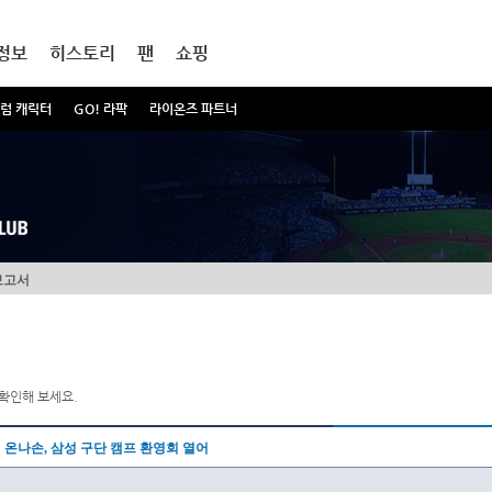
정보
히스토리
팬
쇼핑
럼 캐릭터
GO! 라팍
라이온즈 파트너
보고서
확인해 보세요.
온나손, 삼성 구단 캠프 환영회 열어