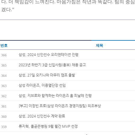
다. 더 책임감이 느껴진다. 마음가짐은 작년과 똑같다. 팀의 중
겠다.”
번호
제목
삼성, 2024 신인선수 오리엔테이션 진행
366
2023년 하반기 3급 신입사원(홍보) 채용 공고
365
삼성, 27일 오키나와 마무리 캠프 출발
364
삼성 라이온즈, 이종열단장 선임
363
삼성, 지브로와 함께하는 라이온즈 홈 피날레 진행
362
[부고] 이정빈 프로(삼성 라이온즈 경영지원팀) 외조부상
361
삼성, 2024 신인선수 계약 완료
360
류지혁, 올곧은병원 9월 월간 MVP 선정
359