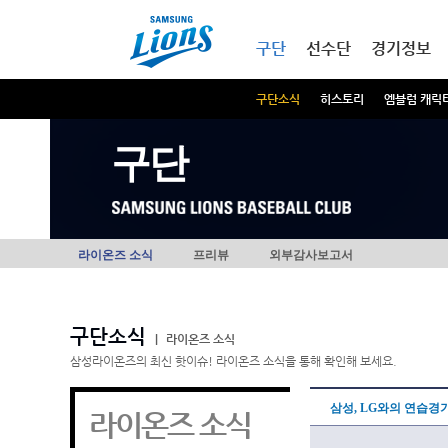
본문내용 바로가기
메인메뉴 바로가기
구단
선수단
경기정보
구단소식
히스토리
엠블럼 캐릭
구단
라이온즈 소식
프리뷰
외부감사보고서
구단소식
|
라이온즈 소식
삼성라이온즈의 최신 핫이슈! 라이온즈 소식을 통해 확인해 보세요.
삼성, LG와의 연습경기
라이온즈 소식