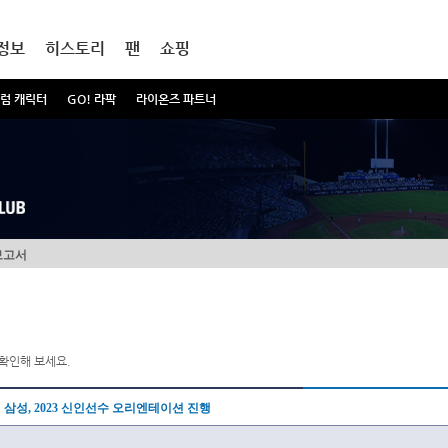
정보
히스토리
팬
쇼핑
럼 캐릭터
GO! 라팍
라이온즈 파트너
보고서
확인해 보세요.
삼성, 2023 신인선수 오리엔테이션 진행