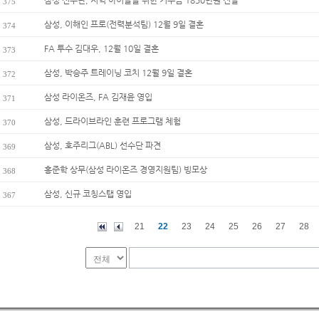
삼성 선수단, 지역 아이들을 위한 기부금 1850만원 전달
375
삼성, 이해인 프로(전력분석팀) 12월 9일 결혼
374
FA 투수 김대우, 12월 10일 결혼
373
삼성, 박승주 트레이닝 코치 12월 9일 결혼
372
삼성 라이온즈, FA 김재윤 영입
371
삼성, 드라이브라인 훈련 프로그램 체험
370
삼성, 호주리그(ABL) 선수단 파견
369
홍준학 상무(삼성 라이온즈 경영지원팀) 빙모상
368
삼성, 신규 코칭스탭 영입
367
21
22
23
24
25
26
27
28