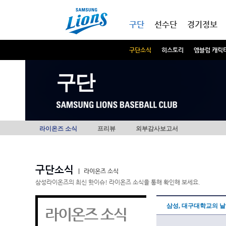
본문내용 바로가기
메인메뉴 바로가기
구단
선수단
경기정보
구단소식
히스토리
엠블럼 캐릭
구단
라이온즈 소식
프리뷰
외부감사보고서
구단소식
|
라이온즈 소식
삼성라이온즈의 최신 핫이슈! 라이온즈 소식을 통해 확인해 보세요.
삼성, 대구대학교의 날
라이온즈 소식