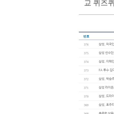
교 퀴즈퀴
번호
삼성, 외국
376
삼성 선수단,
375
삼성, 이해인
374
FA 투수 김
373
삼성, 박승주
372
삼성 라이온즈
371
삼성, 드라
370
삼성, 호주리
369
홍준학 상무
368