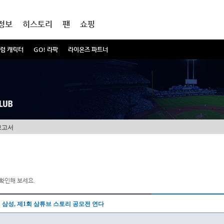
정보
히스토리
팬
쇼핑
럼 캐릭터
GO! 라팍
라이온즈 파트너
보고서
확인해 보세요.
삼성, 제1회 삼튜브 스토리 공모전 연다