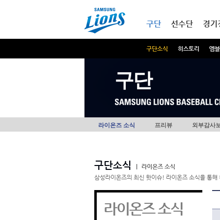
본문내용 바로가기
메인메뉴 바로가기
구단
선수단
경기
구단소식
히스토리
엠블
구단
라이온즈 소식
프리뷰
외부감사
구단소식
|
라이온즈 소식
삼성라이온즈의 최신 핫이슈! 라이온즈 소식을 통해 
라이온즈 소식