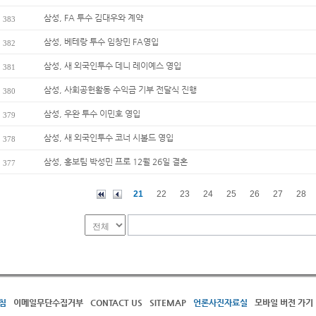
삼성, FA 투수 김대우와 계약
383
삼성, 베테랑 투수 임창민 FA영입
382
삼성, 새 외국인투수 데니 레이예스 영입
381
삼성, 사회공헌활동 수익금 기부 전달식 진행
380
삼성, 우완 투수 이민호 영입
379
삼성, 새 외국인투수 코너 시볼드 영입
378
삼성, 홍보팀 박성민 프로 12월 26일 결혼
377
21
22
23
24
25
26
27
28
침
이메일무단수집거부
CONTACT US
SITEMAP
언론사진자료실
모바일 버전 가기