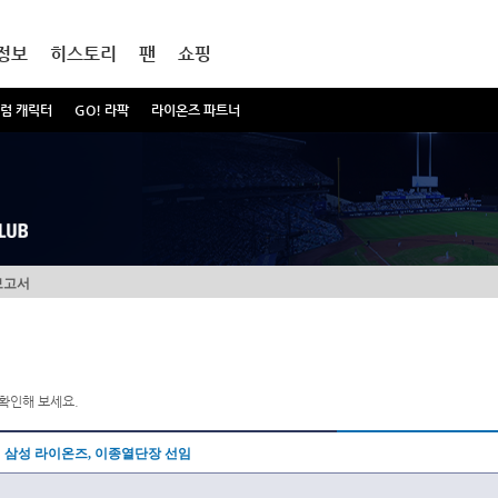
정보
히스토리
팬
쇼핑
럼 캐릭터
GO! 라팍
라이온즈 파트너
보고서
확인해 보세요.
삼성 라이온즈, 이종열단장 선임