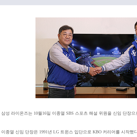
삼성 라이온즈는 10월16일 이종열 SBS 스포츠 해설 위원을 신임 단장으
이종열 신임 단장은 1991년 LG 트윈스 입단으로 KBO 커리어를 시작했다.