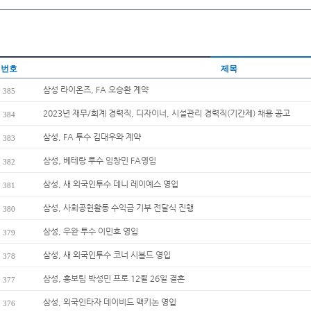
번호
제목
삼성 라이온즈, FA 오승환 계약
385
2023년 재무/회계 경력직, 디자이너, 시설관리 경력직(기간제) 채용 공고
384
삼성, FA 투수 김대우와 계약
383
삼성, 베테랑 투수 임창민 FA영입
382
삼성, 새 외국인투수 데니 레이예스 영입
381
삼성, 사회공헌활동 수익금 기부 전달식 진행
380
삼성, 우완 투수 이민호 영입
379
삼성, 새 외국인투수 코너 시볼드 영입
378
삼성, 홍보팀 박성민 프로 12월 26일 결혼
377
삼성, 외국인타자 데이비드 맥키논 영입
376