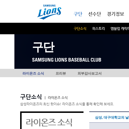
본문내용 바로가기
메인메뉴 바로가기
구단
선수단
경기정보
구단소식
히스토리
엠블럼 캐릭
구단
라이온즈 소식
프리뷰
외부감사보고서
구단소식
|
라이온즈 소식
삼성라이온즈의 최신 핫이슈! 라이온즈 소식을 통해 확인해 보세요.
삼성, 대구대학교의 날
라이온즈 소식