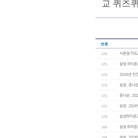
교 퀴즈퀴
번호
시즌권 카드
576
삼성 라이온즈
575
2026년 안
574
삼성, 온나
573
온나손, 2
572
삼성, 202
571
삼성라이온즈
570
삼성 라이온즈
569
삼성, 20
568