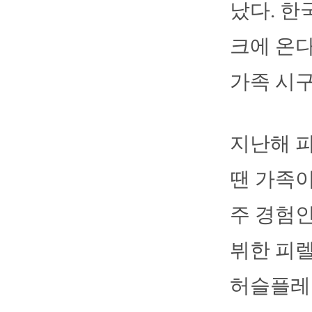
났다. 한
크에 온
가족 시구
지난해 
땐 가족이
주 경험인
뷔한 피
허슬플레