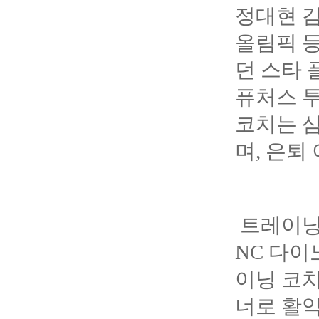
정대현 감
올림픽 등
던 스타 
퓨처스 
코치는 
며, 은퇴
트레이닝
NC 다이
이닝 코치
너로 활약