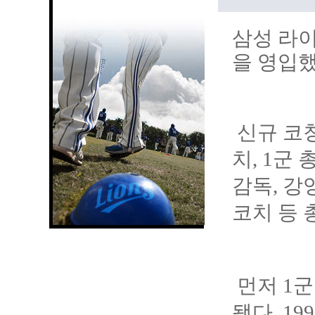
삼성 라이
을 영입했
신규 코
치, 1군
감독, 강
코치 등 
먼저 1
됐다. 1