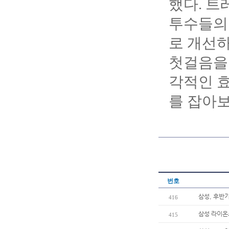
했다. 트
투수들의
로 개선하
첫걸음을 
각적인 효
를 잡아보
번호
삼성, 후반
416
삼성 라이온
415