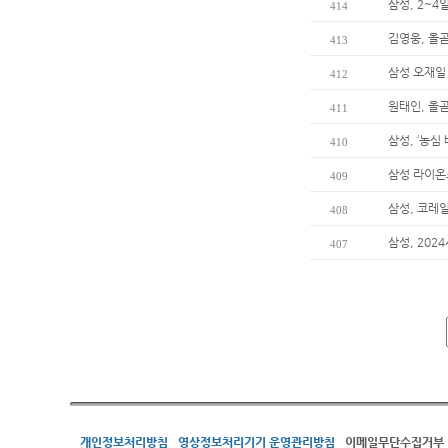
삼성, 2~4
414
김영웅, 올곧
413
삼성 오재일 
412
원태인, 올곧
411
삼성, ‘농심
410
삼성 라이온
409
삼성, 코레
408
삼성, 202
407
개인정보처리방침
영상정보처리기기 운영관리방침
이메일무단수집거부