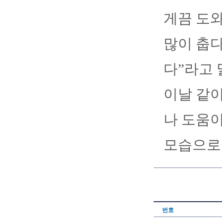
게끔 도
많이 춥다
다”라고 
이날 같
나 도움이
모습으로
번호