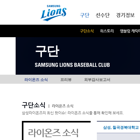
본문내용 바로가기
메인메뉴 바로가기
구단
선수단
경기정보
구단소식
히스토리
엠블럼 캐릭
구단
라이온즈 소식
프리뷰
외부감사보고서
구단소식
|
라이온즈 소식
삼성라이온즈의 최신 핫이슈! 라이온즈 소식을 통해 확인해 보세요.
삼성, 칠곡경북대학교 
라이온즈 소식