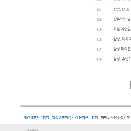
삼성, MLB
421
삼튜브의 날
420
좌완 이승현,
419
삼성, 대체
418
삼성 라이온
417
삼성, 후반
416
개인정보처리방침
영상정보처리기기 운영관리방침
이메일무단수집거부