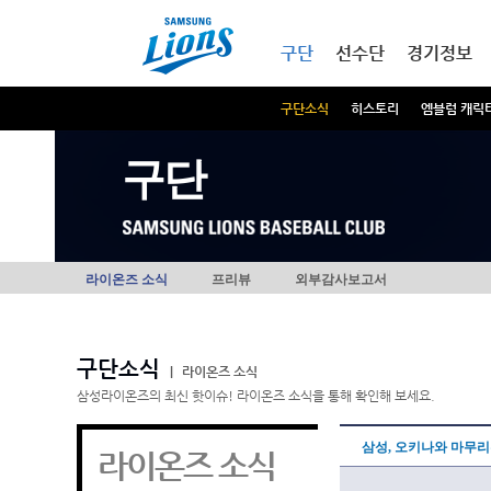
본문내용 바로가기
메인메뉴 바로가기
구단
선수단
경기정보
구단소식
히스토리
엠블럼 캐릭
구단
라이온즈 소식
프리뷰
외부감사보고서
구단소식
|
라이온즈 소식
삼성라이온즈의 최신 핫이슈! 라이온즈 소식을 통해 확인해 보세요.
삼성, 오키나와 마무
라이온즈 소식