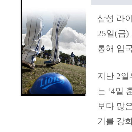
삼성 라
25일(금
통해 입국
지난 2일
는 ‘4일
보다 많은
기를 강