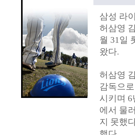
삼성 라이
허삼영 감
월 31일
왔다.
허삼영 감
감독으로 
시키며 6
에서 물
지 못했다
했다.