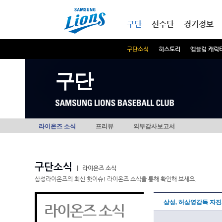
본문내용 바로가기
메인메뉴 바로가기
구단
선수단
경기정보
구단소식
히스토리
엠블럼 캐릭
구단
라이온즈 소식
프리뷰
외부감사보고서
구단소식
|
라이온즈 소식
삼성라이온즈의 최신 핫이슈! 라이온즈 소식을 통해 확인해 보세요.
삼성, 허삼영감독 자
라이온즈 소식