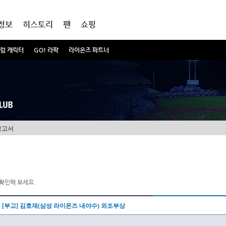
정보
히스토리
팬
쇼핑
럼 캐릭터
GO! 라팍
라이온즈 파트너
보고서
확인해 보세요.
[부고] 김호재(삼성 라이온즈 내야수) 외조부상