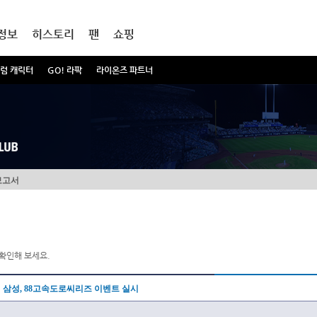
정보
히스토리
팬
쇼핑
럼 캐릭터
GO! 라팍
라이온즈 파트너
보고서
확인해 보세요.
삼성, 88고속도로씨리즈 이벤트 실시