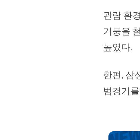
관람 환경
기둥을 철
높였다.
한편, 삼
범경기를