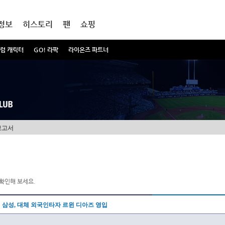
정보
히스토리
팬
쇼핑
럼 캐릭터
GO! 라팍
라이온즈 파트너
보고서
확인해 보세요.
삼성, 대체 외국인타자 르윈 디아즈 영입