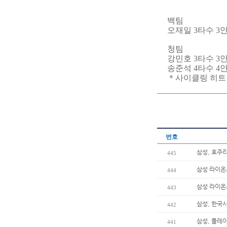
백팀
오재일 3타수 3
청팀
강민호 3타수 3안
송준석 4타수 4안타
＊사이클링 히트
번호
삼성, 호주리
445
삼성 라이온
444
삼성 라이온
443
삼성, 한국
442
삼성, 플레이
441