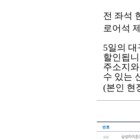
전
좌석
로어석
5일의 대
할인됩니
주소지와
수 있는
(본인 현
번호
삼성라이온즈 
456