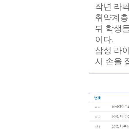
작년 라
취약계층
뒤 학생들
이다.
삼성 라
서 손을 
번호
삼성라이온즈 
456
삼성, 미국 
455
삼성, 내부 
454