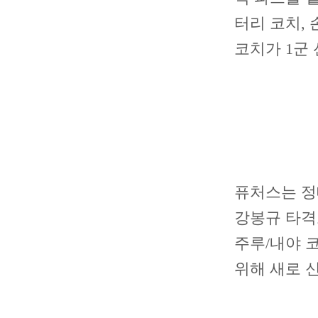
터리 코치, 
코치가 1군
퓨처스는 정
강봉규 타격
주루/내야 
위해 새로 