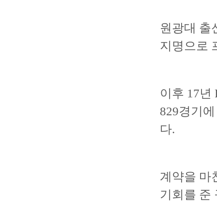
원광대 출신
지명으로 
이후 17년
829경기에 
다.
계약을 마
기회를 준