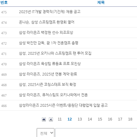
번호
제목
2025년 IT개발 경력직(기간제) 채용 공고
475
온나손, 삼성 스프링캠프 환영회 열어
474
삼성 라이온즈 백정현 선수 외조모상
473
삼성 박진만 감독, 괌 1차 전훈캠프 총평
472
삼성, 2025년 오키나와 스프링캠프 팬 투어 모집
471
삼성 라이온즈 육성팀 류동효 프로 모친상
470
삼성 라이온즈, 2025년 연봉 계약 완료
469
삼성, 2025시즌 코칭스태프 보직 확정
468
삼성 라이온즈, 퓨처스팀도 오키나와에서 전훈
467
삼성라이온즈 2025시즌 이벤트/응원단 대행업체 입찰 공고
466
11
12
13
14
15
16
17
18