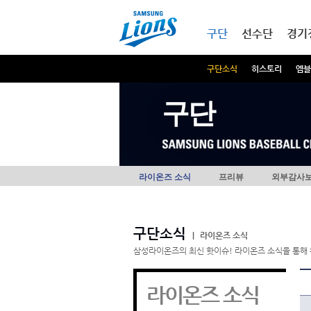
본문내용 바로가기
메인메뉴 바로가기
구단
선수단
경기
구단소식
히스토리
엠블
구단
라이온즈 소식
프리뷰
외부감사
구단소식
|
라이온즈 소식
삼성라이온즈의 최신 핫이슈! 라이온즈 소식을 통해 
라이온즈 소식