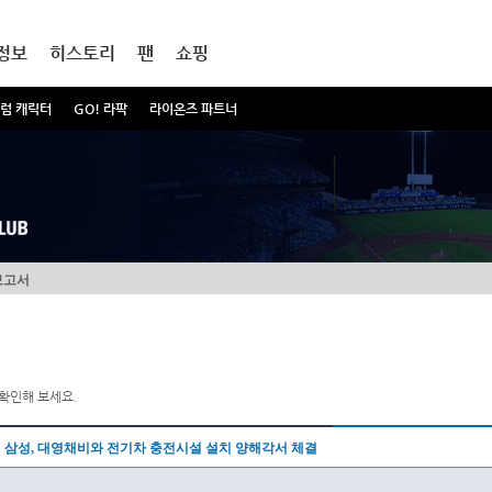
정보
히스토리
팬
쇼핑
럼 캐릭터
GO! 라팍
라이온즈 파트너
보고서
확인해 보세요.
삼성, 대영채비와 전기차 충전시설 설치 양해각서 체결