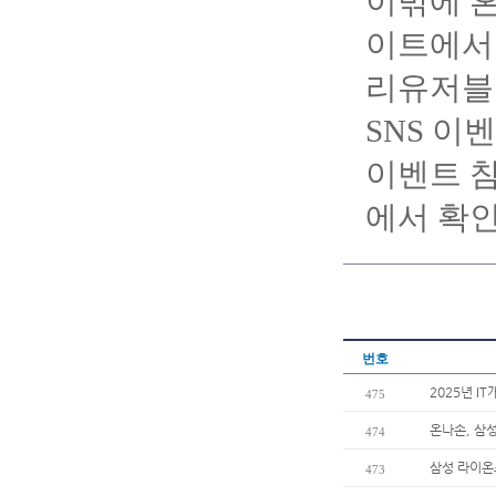
이밖에 혼
이트에서 
리유저블컵
SNS 이
이벤트 참
에서 확인
번호
2025년 I
475
온나손, 삼
474
삼성 라이온
473