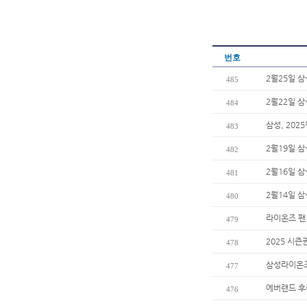
번호
2월25일 
485
2월22일 
484
삼성, 202
483
2월19일 
482
2월16일 
481
2월14일 
480
라이온즈 팬
479
2025 시즌
478
삼성라이온즈
477
에버랜드 후
476