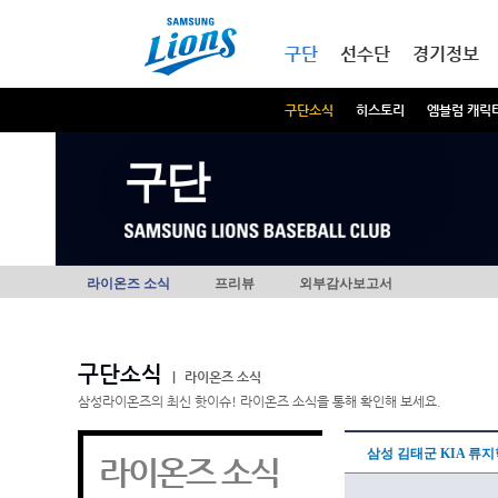
본문내용 바로가기
메인메뉴 바로가기
구단
선수단
경기정보
구단소식
히스토리
엠블럼 캐릭
구단
라이온즈 소식
프리뷰
외부감사보고서
구단소식
|
라이온즈 소식
삼성라이온즈의 최신 핫이슈! 라이온즈 소식을 통해 확인해 보세요.
삼성 김태군 KIA 류
라이온즈 소식