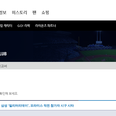
정보
히스토리
팬
쇼핑
럼 캐릭터
GO! 라팍
라이온즈 파트너
보고서
확인해 보세요.
삼성 ‘밀리터리데이’, 프라미스 작전 참가자 시구 시타