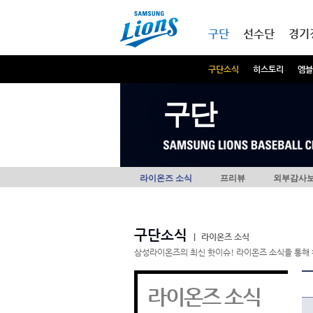
본문내용 바로가기
메인메뉴 바로가기
구단
선수단
경기
구단소식
히스토리
엠블
구단
라이온즈 소식
프리뷰
외부감사
구단소식
|
라이온즈 소식
삼성라이온즈의 최신 핫이슈! 라이온즈 소식을 통해 
라이온즈 소식