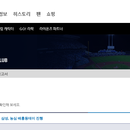
정보
히스토리
팬
쇼핑
럼 캐릭터
GO! 라팍
라이온즈 파트너
보고서
확인해 보세요.
삼성, 농심 배홍동데이 진행