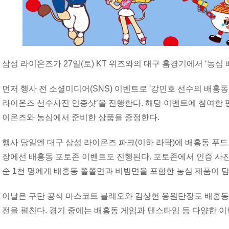
삼성 라이온즈가 27일(토) KT 위즈와의 대구 홈경기에서 ‘농심
먼저 행사 전 소셜미디어(SNS) 이벤트로 '강민호 선수의 배홍동
라이온즈 선수사진 인증샷’을 진행한다. 해당 이벤트에 참여한 팬
이온즈와 농심에서 준비한 상품을 증정한다.
행사 당일엔 대구 삼성 라이온즈 파크(이하 라팍)에 배홍동 푸드
장에선 배홍동 포토존 이벤트도 진행된다. 포토존에서 인증 사진
순 1천 명에게 배홍동 쫄쫄면과 비빔면을 포함한 농심 제품이 
이날은 구단 공식 마스코트 블레오와 김상헌 응원단장도 배홍동
전을 펼친다. 경기 중에는 배홍동 게임과 댄스타임 등 다양한 