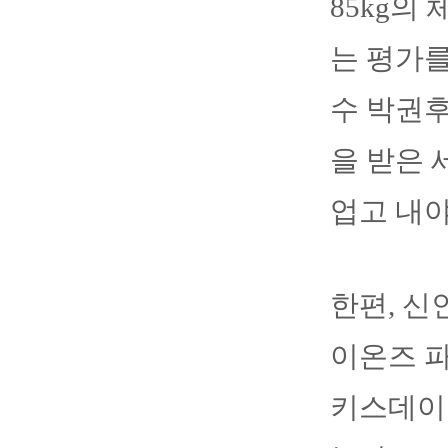
85kg의
는 평가를
수 박권후
을 받은 
업고 내야
한편, 신
이온즈 파
키스데이