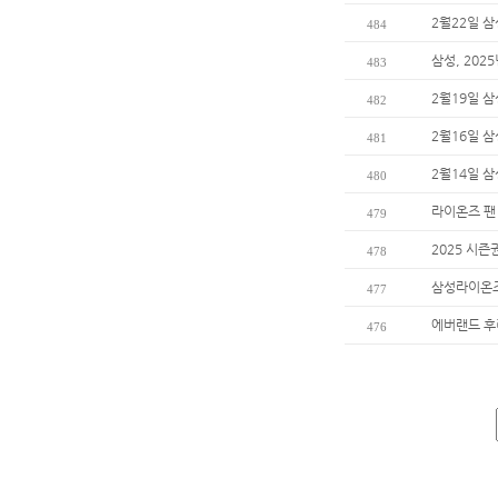
2월22일 
484
삼성, 202
483
2월19일 
482
2월16일 
481
2월14일 
480
라이온즈 팬
479
2025 시즌
478
삼성라이온즈
477
에버랜드 후
476