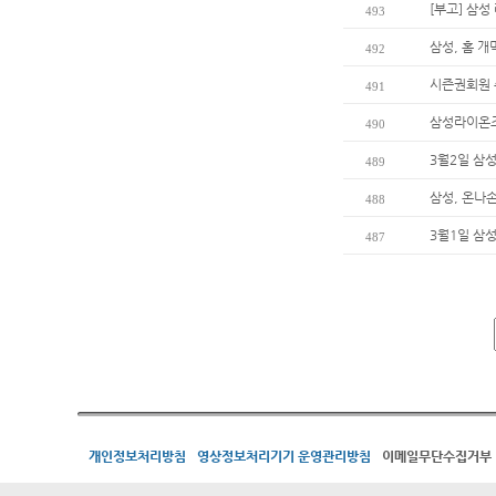
[부고] 삼
493
삼성, 홈 
492
시즌권회원 
491
삼성라이온즈
490
3월2일 삼
489
삼성, 온나
488
3월1일 삼
487
개인정보처리방침
영상정보처리기기 운영관리방침
이메일무단수집거부