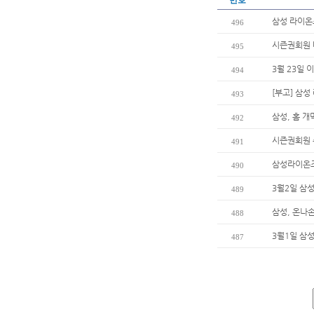
번호
삼성 라이온
496
시즌권회원 
495
3월 23일 
494
[부고] 삼
493
삼성, 홈 
492
시즌권회원 
491
삼성라이온즈
490
3월2일 삼
489
삼성, 온나
488
3월1일 삼
487