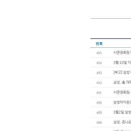
번호
시즌권회원 
495
3월 23일 
494
[부고] 삼
493
삼성, 홈 
492
시즌권회원 
491
삼성라이온즈
490
3월2일 삼
489
삼성, 온나
488