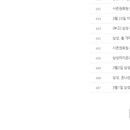
시즌권회원 
495
3월 23일 
494
[부고] 삼
493
삼성, 홈 
492
시즌권회원 
491
삼성라이온즈
490
3월2일 삼
489
삼성, 온나
488
3월1일 삼
487